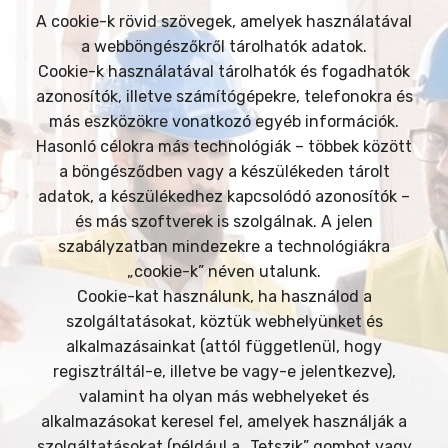
A cookie-k rövid szövegek, amelyek használatával
a webböngészőkről tárolhatók adatok.
Cookie-k használatával tárolhatók és fogadhatók
azonosítók, illetve számítógépekre, telefonokra és
más eszközökre vonatkozó egyéb információk.
Hasonló célokra más technológiák – többek között
a böngésződben vagy a készülékeden tárolt
adatok, a készülékedhez kapcsolódó azonosítók –
és más szoftverek is szolgálnak. A jelen
szabályzatban mindezekre a technológiákra
„cookie-k” néven utalunk.
Cookie-kat használunk, ha használod a
szolgáltatásokat, köztük webhelyünket és
alkalmazásainkat (attól függetlenül, hogy
regisztráltál-e, illetve be vagy-e jelentkezve),
valamint ha olyan más webhelyeket és
alkalmazásokat keresel fel, amelyek használják a
szolgáltatásokat (például a „Tetszik” gombot vagy