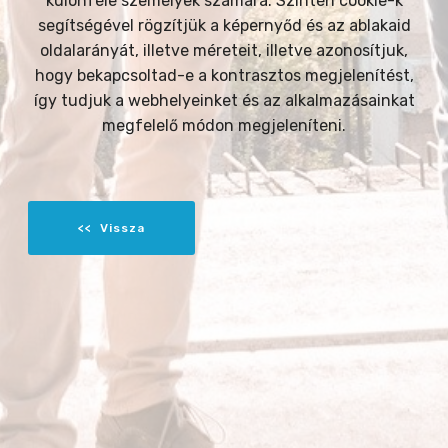
különféle személyek számára. Szintén cookie-k
segítségével rögzítjük a képernyőd és az ablakaid
oldalarányát, illetve méreteit, illetve azonosítjuk,
hogy bekapcsoltad-e a kontrasztos megjelenítést,
így tudjuk a webhelyeinket és az alkalmazásainkat
megfelelő módon megjeleníteni.
<< Vissza
RÓLUNK
FELTÉTELEK
ADATKEZELÉS
KAPCSOLAT
© Copyright 2017
Using kft
- All Rights Reserved